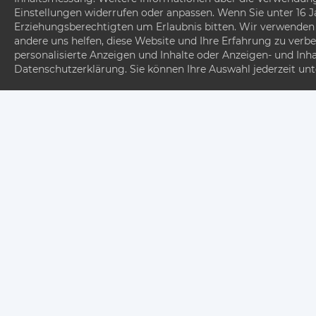
Einstellungen widerrufen oder anpassen. Wenn Sie unter 16 
Erziehungsberechtigten um Erlaubnis bitten. Wir verwenden 
andere uns helfen, diese Website und Ihre Erfahrung zu verbe
personalisierte Anzeigen und Inhalte oder Anzeigen- und Inh
Datenschutzerklärung. Sie können Ihre Auswahl jederzeit un
Jet
Fordere jetzt kostenl