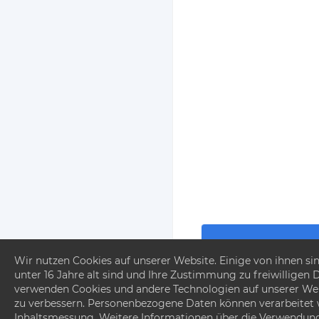
Wir nutzen Cookies auf unserer Website. Einige von ihnen sin
De
unter 16 Jahre alt sind und Ihre Zustimmung zu freiwilligen
verwenden Cookies und andere Technologien auf unserer Websi
zu verbessern. Personenbezogene Daten können verarbeitet wer
Inhaltsmessung. Weitere Informationen über die Verwendung 