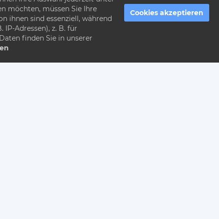
ben möchten, müssen Sie Ihre
Cookies akzeptieren
n ihnen sind essenziell, während
IP-Adressen), z. B. für
Daten finden Sie in unserer
gen
aren
 deine Angelegenheiten