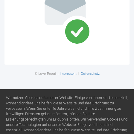
© Love-Repair -
Impressum
|
Datenschutz
Wir nutzen Cookies auf unserer Website. Einige von ihnen sind essenziell,
während andere uns helfen, diese Website und Ihre Erfahrung zu
verbessern. Wenn Sie unter 16 Jahre alt sind und Ihre Zustimmung zu
freiwilligen Diensten geben möchten, müssen Sie Ihre
Erziehungsberechtigten um Erlaubnis bitten. Wir verwenden Cookies und
andere Technologien auf unserer Website. Einige von ihnen sind
essenziell, während andere uns helfen, diese Website und Ihre Erfahrung